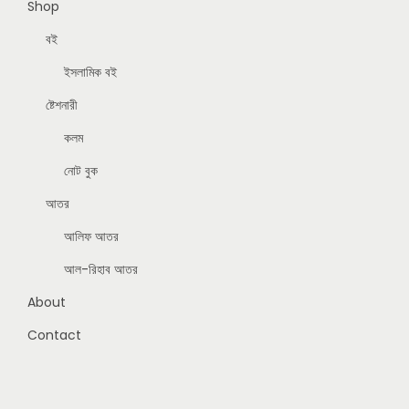
Shop
বই
ইসলামিক বই
ষ্টেশনারী
কলম
নোট বুক
আতর
আলিফ আতর
আল-রিহাব আতর
About
Contact