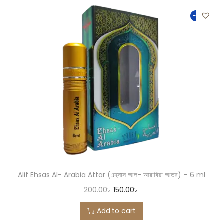
-25%
Alif Ehsas Al- Arabia Attar (এহসাস আল- আরাবিয়া আতর) – 6 ml
200.00
৳
150.00
৳
Add to cart