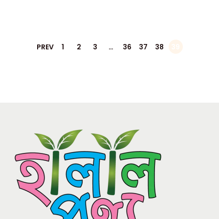
PREV
1
2
3
…
36
37
38
39