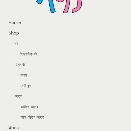
Home
Shop
বই
ইসলামিক বই
ষ্টেশনারী
কলম
নোট বুক
আতর
আলিফ আতর
আল-রিহাব আতর
About