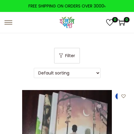
FREE SHIPPING ON ORDERS OVER 3000৳
0
0
Filter
-12%