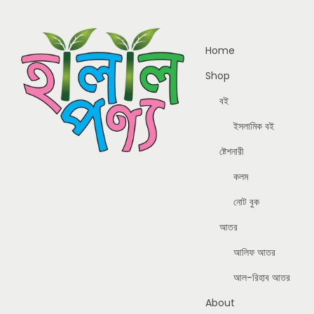
Home
Shop
বই
ইসলামিক বই
ষ্টেশনারী
কলম
নোট বুক
আতর
আলিফ আতর
আল-রিহাব আতর
About