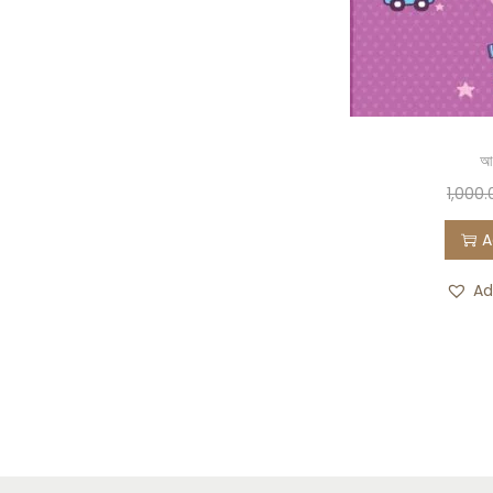
আপ
1,000.
A
Ad