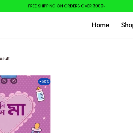
FREE SHIPPING ON ORDERS OVER 3000৳
Home
Sho
esult
-50%