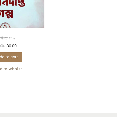
নদীপ্ত গল্প ২
00
৳
80.00
৳
dd to cart
d to Wishlist