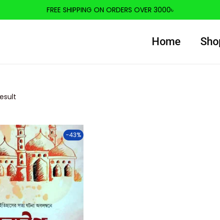
FREE SHIPPING ON ORDERS OVER 3000৳
Home
Sho
esult
-43%