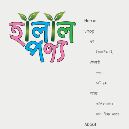
Home
Shop
বই
ইসলামিক বই
ষ্টেশনারী
কলম
নোট বুক
আতর
আলিফ আতর
আল-রিহাব আতর
About