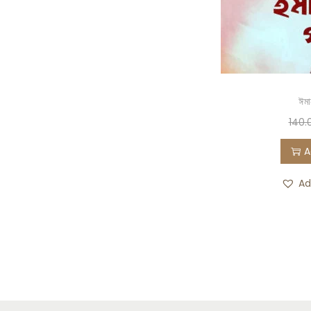
ঈমা
140.
A
Ad