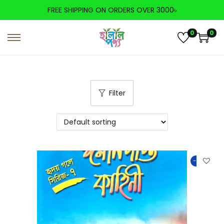
FREE SHIPPING ON ORDERS OVER 3000৳
0
0
Filter
-50%