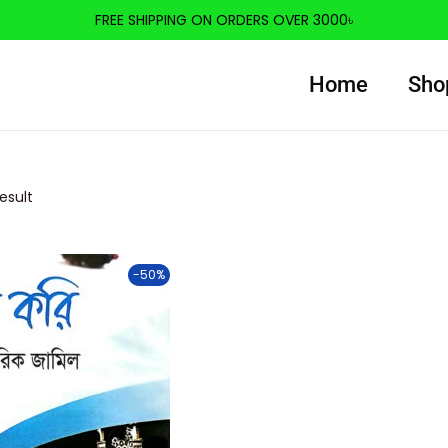
FREE SHIPPING ON ORDERS OVER 3000৳
Home
Sho
esult
-50%