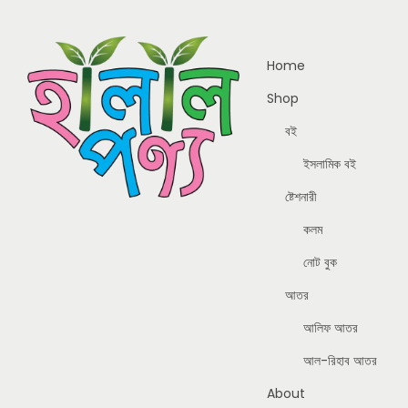
Home
Shop
বই
ইসলামিক বই
ষ্টেশনারী
কলম
নোট বুক
আতর
আলিফ আতর
আল-রিহাব আতর
About