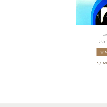
এস
260.
A
Ad