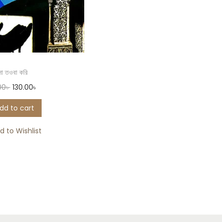
ো তওবা করি
00
৳
130.00
৳
dd to cart
d to Wishlist