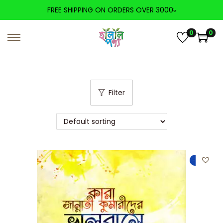
FREE SHIPPING ON ORDERS OVER 3000৳
0
0
Filter
-50%