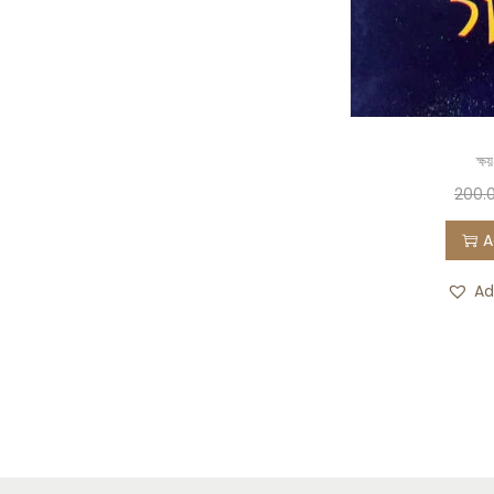
ক্ষয
200.
A
Ad