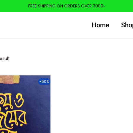
FREE SHIPPING ON ORDERS OVER 3000৳
Home
Sho
esult
-50%