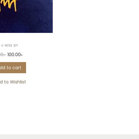
় ও জয়ের গল্প
00
৳
100.00
৳
dd to cart
d to Wishlist