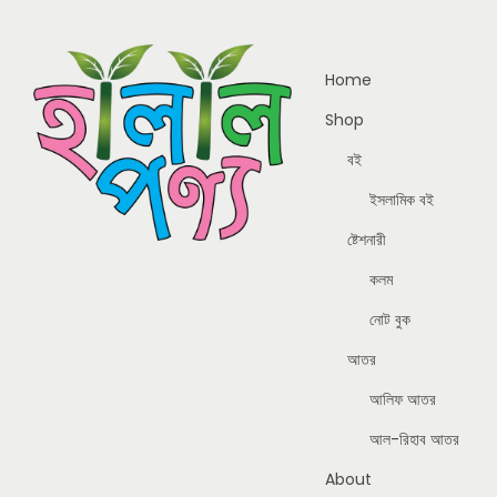
Home
Shop
বই
ইসলামিক বই
ষ্টেশনারী
কলম
নোট বুক
আতর
আলিফ আতর
আল-রিহাব আতর
About