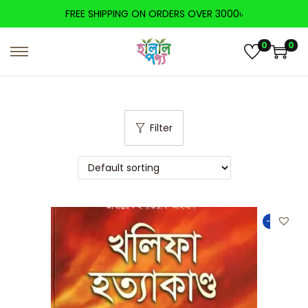
FREE SHIPPING ON ORDERS OVER 3000৳
0
0
Filter
-25%