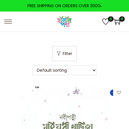
FREE SHIPPING ON ORDERS OVER 3000৳
0
0
Filter
-25%