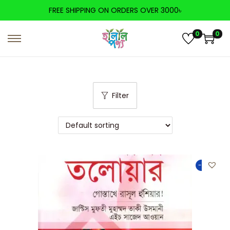
FREE SHIPPING ON ORDERS OVER 3000৳
0
0
Filter
-50%