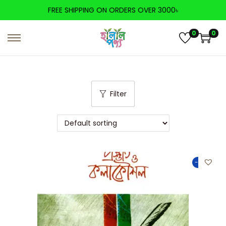
FREE SHIPPING ON ORDERS OVER 3000৳
0
0
Filter
-50%