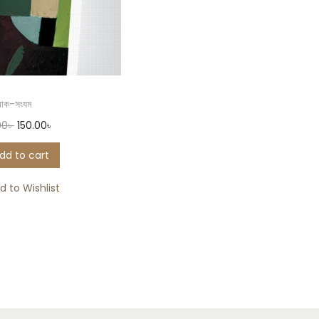
বাক-সংযম
00
৳
150.00
৳
dd to cart
d to Wishlist