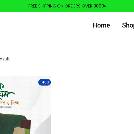
FREE SHIPPING ON ORDERS OVER 3000৳
Home
Sho
esult
-40%