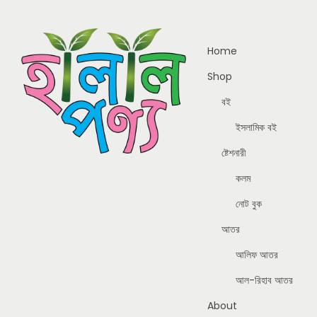
Home
Shop
বই
ইসলামিক বই
ষ্টেশনারী
কলম
নোট বুক
আতর
আলিফ আতর
আল-রিহাব আতর
About