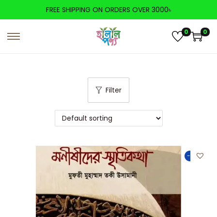
FREE SHIPPING ON ORDERS OVER 3000৳
0
0
Filter
-50%