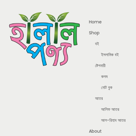
Home
Shop
বই
ইসলামিক বই
ষ্টেশনারী
কলম
নোট বুক
আতর
আলিফ আতর
আল-রিহাব আতর
About