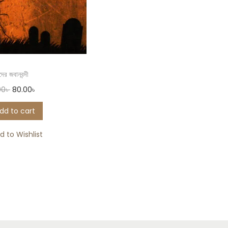
দের জবানবন্দী
00
৳
80.00
৳
dd to cart
d to Wishlist