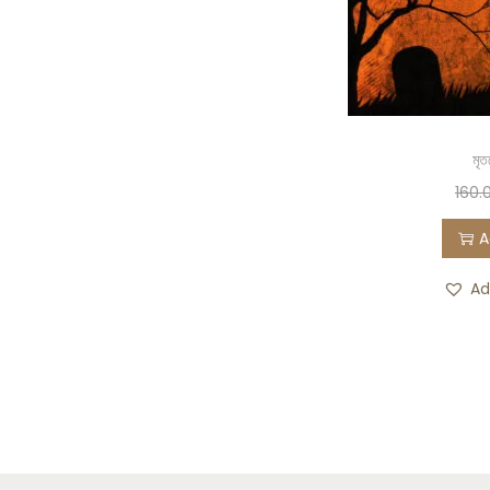
মৃত
160.
A
Ad