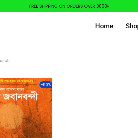
FREE SHIPPING ON ORDERS OVER 3000৳
Home
Sho
esult
-50%