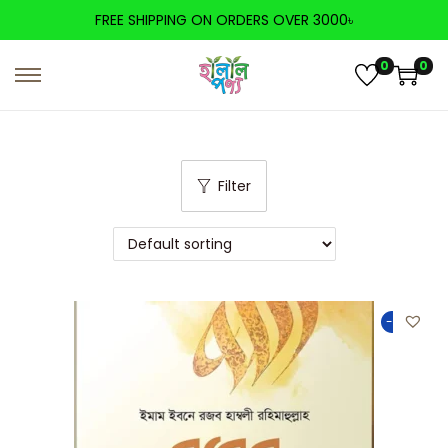
FREE SHIPPING ON ORDERS OVER 3000৳
0
0
Filter
-50%