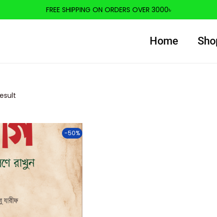
FREE SHIPPING ON ORDERS OVER 3000৳
Home
Sho
esult
-50%