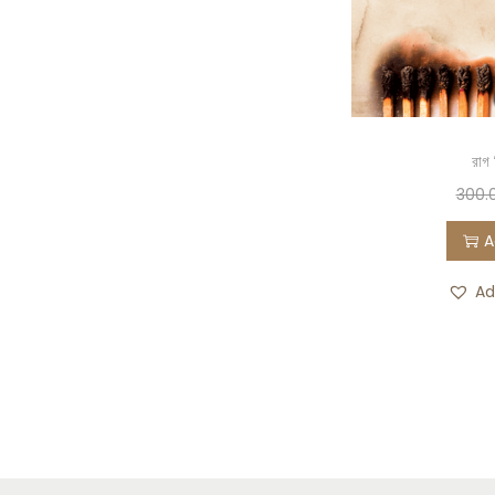
রাগ ন
300.
A
Ad