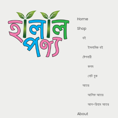
Home
Shop
বই
ইসলামিক বই
ষ্টেশনারী
কলম
নোট বুক
আতর
আলিফ আতর
আল-রিহাব আতর
About