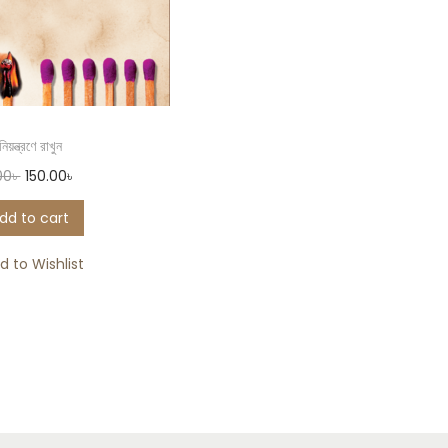
িয়ন্ত্রণে রাখুন
00
৳
150.00
৳
dd to cart
d to Wishlist