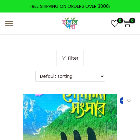
FREE SHIPPING ON ORDERS OVER 3000৳
0
0
Filter
-27%