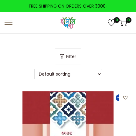
FREE SHIPPING ON ORDERS OVER 3000৳
0
0
Filter
-50%