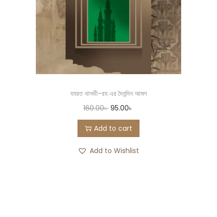
হযরত থানভী-রহ এর দৈনন্দিন আমল
160.00
৳
95.00
৳
Add to cart
Add to Wishlist