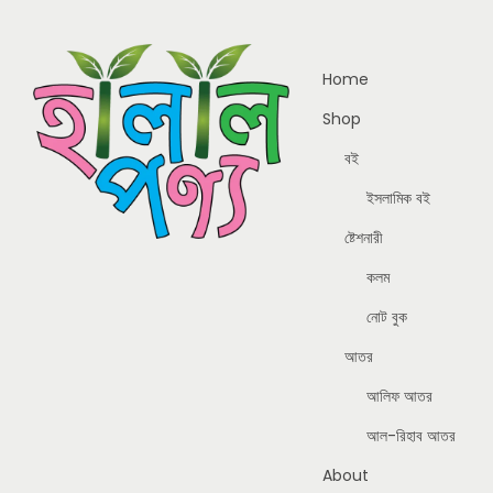
Home
Shop
বই
ইসলামিক বই
ষ্টেশনারী
কলম
নোট বুক
আতর
আলিফ আতর
আল-রিহাব আতর
About