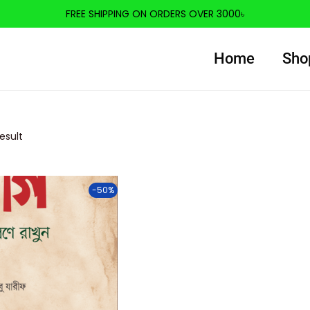
FREE SHIPPING ON ORDERS OVER 3000৳
Home
Sho
esult
-50%