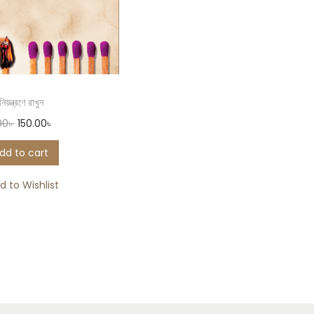
িয়ন্ত্রণে রাখুন
00
৳
150.00
৳
dd to cart
d to Wishlist