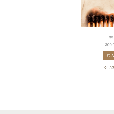
রাগ ন
300.
A
Ad