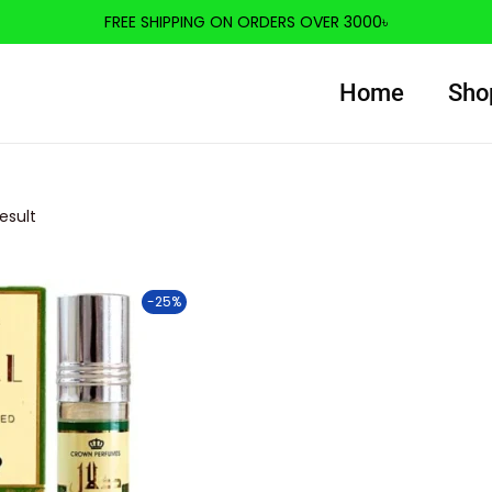
FREE SHIPPING ON ORDERS OVER 3000৳
Home
Sho
esult
-25%