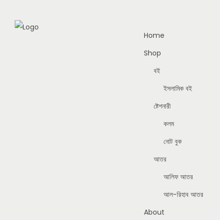
Home
Shop
বই
ইসলামিক বই
ষ্টেশনারী
কলম
নোট বুক
আতর
আলিফ আতর
আল-রিহাব আতর
About