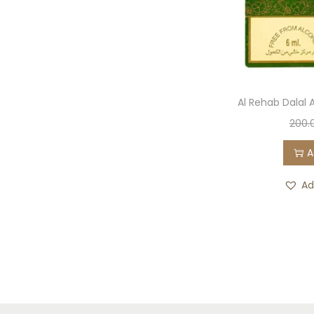
Al Rehab Dalal A
200.
A
Ad