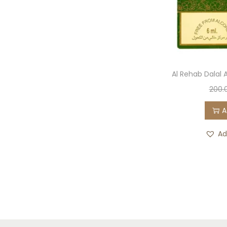
Al Rehab Dalal A
200.
A
Ad