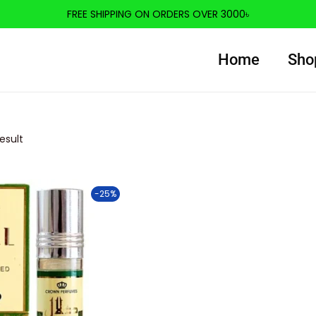
FREE SHIPPING ON ORDERS OVER 3000৳
Home
Sho
esult
-25%