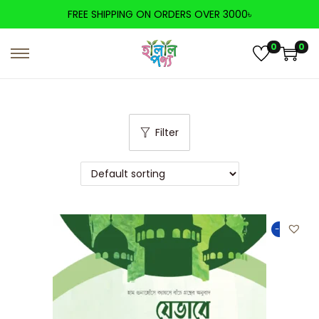
FREE SHIPPING ON ORDERS OVER 3000৳
0
0
Filter
-50%