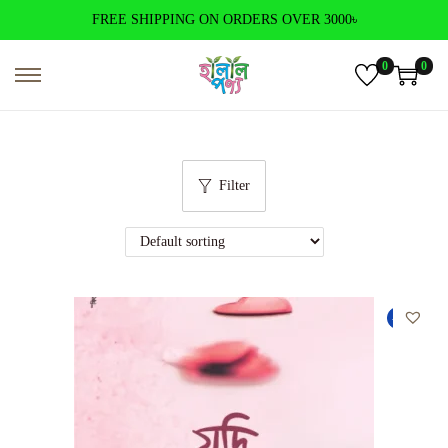
FREE SHIPPING ON ORDERS OVER 3000৳
0
0
Filter
-50%