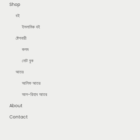
Shop
বই
ইসলামিক বই
ষ্টেশনারী
কলম
নোট বুক
আতর
আলিফ আতর
আল-রিহাব আতর
About
Contact