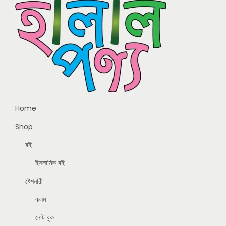
Home
Shop
বই
ইসলামিক বই
ষ্টেশনারী
কলম
নোট বুক