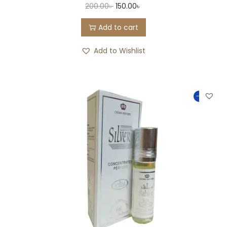
200.00
৳
150.00
৳
Add to cart
Add to Wishlist
-25%