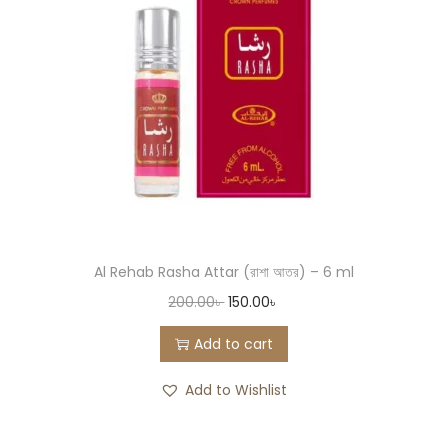
Al Rehab Rasha Attar (রাশা আতর) – 6 ml
200.00
৳
150.00
৳
Add to cart
Add to Wishlist