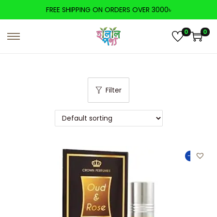
FREE SHIPPING ON ORDERS OVER 3000৳
0
0
Filter
-25%