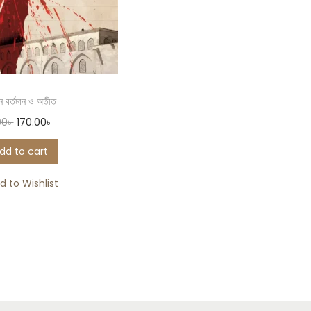
ন বর্তমান ও অতীত
00
৳
170.00
৳
dd to cart
d to Wishlist