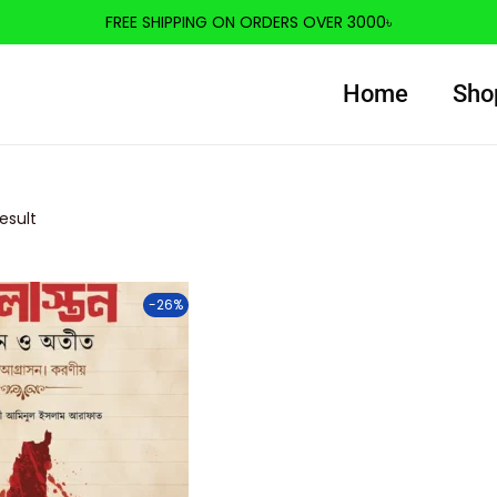
FREE SHIPPING ON ORDERS OVER 3000৳
Home
Sho
esult
-26%