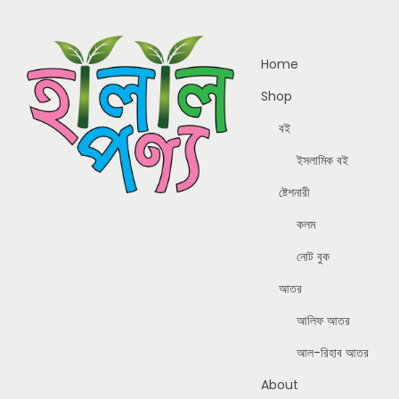
Home
Shop
বই
ইসলামিক বই
ষ্টেশনারী
কলম
নোট বুক
আতর
আলিফ আতর
আল-রিহাব আতর
About