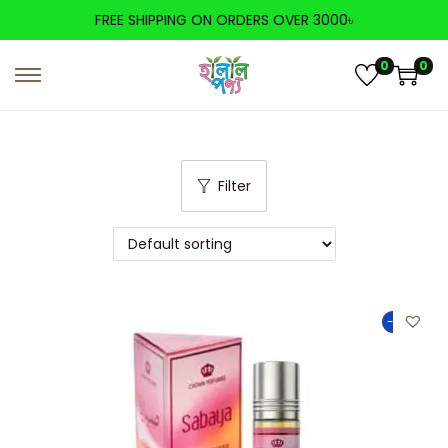
FREE SHIPPING ON ORDERS OVER 3000৳
0
0
Filter
-25%