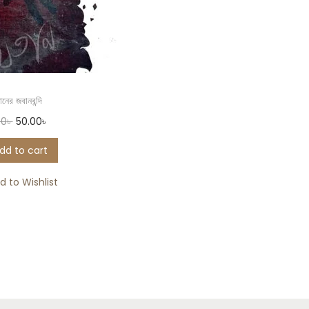
ানের জবানবন্দি
00
৳
50.00
৳
dd to cart
d to Wishlist