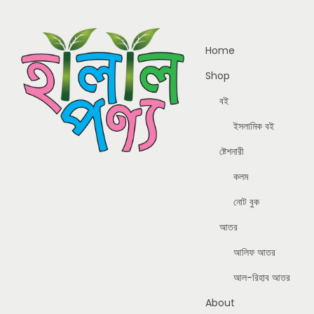
Home
Shop
বই
ইসলামিক বই
ষ্টেশনারী
কলম
নোট বুক
আতর
আলিফ আতর
আল-রিহাব আতর
About