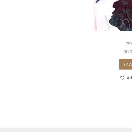
শয়ত
80.
A
Ad