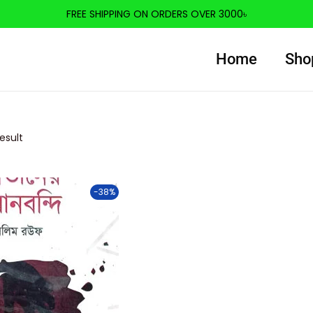
FREE SHIPPING ON ORDERS OVER 3000৳
Home
Sho
esult
-38%