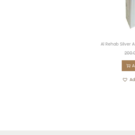
Al Rehab Silver A
200.
A
Ad