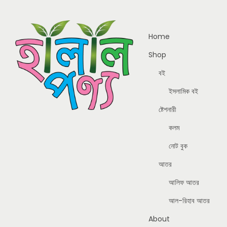
Home
Shop
বই
ইসলামিক বই
ষ্টেশনারী
কলম
নোট বুক
আতর
আলিফ আতর
আল-রিহাব আতর
About