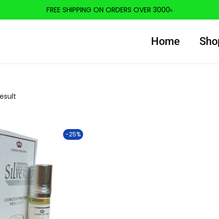
FREE SHIPPING ON ORDERS OVER 3000৳
Home
Sho
esult
-25%