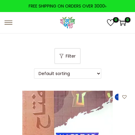
FREE SHIPPING ON ORDERS OVER 3000৳
0
0
Filter
-50%