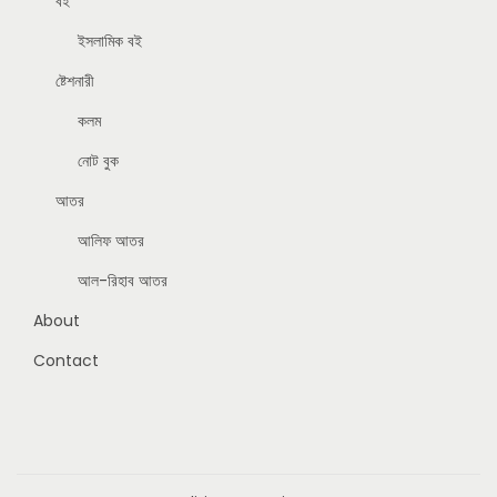
বই
ইসলামিক বই
ষ্টেশনারী
কলম
নোট বুক
আতর
আলিফ আতর
আল-রিহাব আতর
About
Contact