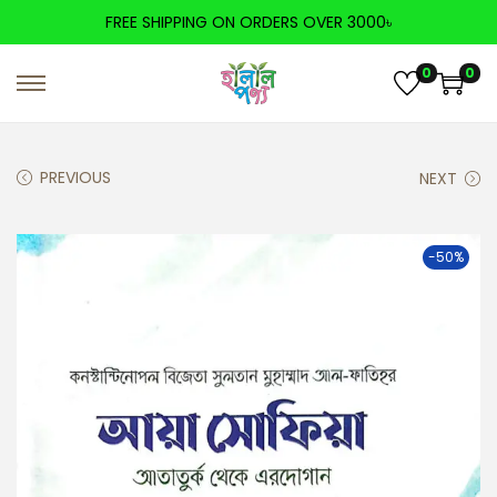
FREE SHIPPING ON ORDERS OVER 3000৳
0
0
PREVIOUS
NEXT
-50%