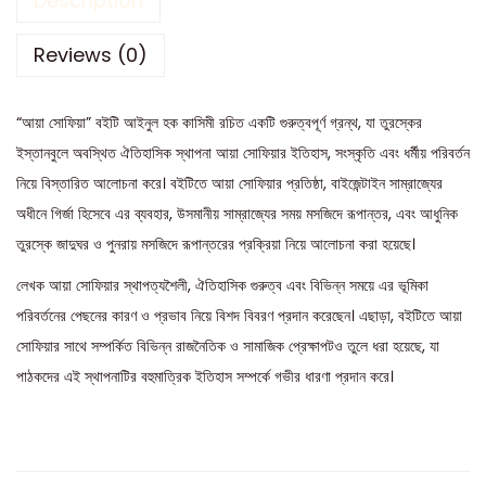
Description
Reviews (0)
“আয়া সোফিয়া” বইটি আইনুল হক কাসিমী রচিত একটি গুরুত্বপূর্ণ গ্রন্থ, যা তুরস্কের
ইস্তানবুলে অবস্থিত ঐতিহাসিক স্থাপনা আয়া সোফিয়ার ইতিহাস, সংস্কৃতি এবং ধর্মীয় পরিবর্তন
নিয়ে বিস্তারিত আলোচনা করে। বইটিতে আয়া সোফিয়ার প্রতিষ্ঠা, বাইজেন্টাইন সাম্রাজ্যের
অধীনে গির্জা হিসেবে এর ব্যবহার, উসমানীয় সাম্রাজ্যের সময় মসজিদে রূপান্তর, এবং আধুনিক
তুরস্কে জাদুঘর ও পুনরায় মসজিদে রূপান্তরের প্রক্রিয়া নিয়ে আলোচনা করা হয়েছে।
লেখক আয়া সোফিয়ার স্থাপত্যশৈলী, ঐতিহাসিক গুরুত্ব এবং বিভিন্ন সময়ে এর ভূমিকা
পরিবর্তনের পেছনের কারণ ও প্রভাব নিয়ে বিশদ বিবরণ প্রদান করেছেন। এছাড়া, বইটিতে আয়া
সোফিয়ার সাথে সম্পর্কিত বিভিন্ন রাজনৈতিক ও সামাজিক প্রেক্ষাপটও তুলে ধরা হয়েছে, যা
পাঠকদের এই স্থাপনাটির বহুমাত্রিক ইতিহাস সম্পর্কে গভীর ধারণা প্রদান করে।