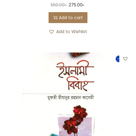
550.00
৳
275.00
৳
Add to cart
Add to Wishlist
-50%