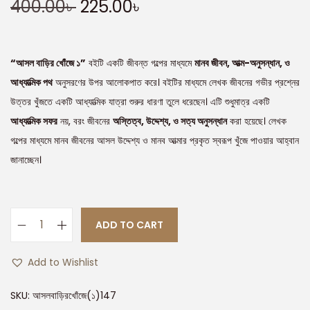
400.00
৳
225.00
৳
“আসল বাড়ির খোঁজে ১”
বইটি একটি জীবন্ত গল্পের মাধ্যমে
মানব জীবন, আত্ম-অনুসন্ধান, ও
আধ্যাত্মিক পথ
অনুসরণের উপর আলোকপাত করে। বইটির মাধ্যমে লেখক জীবনের গভীর প্রশ্নের
উত্তর খুঁজতে একটি আধ্যাত্মিক যাত্রা শুরুর ধারণা তুলে ধরেছেন। এটি শুধুমাত্র একটি
আধ্যাত্মিক সফর
নয়, বরং জীবনের
অস্তিত্ব, উদ্দেশ্য, ও সত্য অনুসন্ধান
করা হয়েছে। লেখক
গল্পের মাধ্যমে মানব জীবনের আসল উদ্দেশ্য ও মানব আত্মার প্রকৃত স্বরূপ খুঁজে পাওয়ার আহ্বান
জানাচ্ছেন।
ADD TO CART
Add to Wishlist
SKU:
আসলবাড়িরখোঁজে(১)147