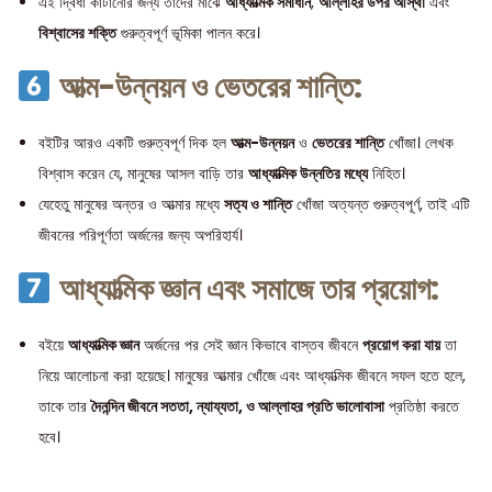
এই দ্বিধা কাটানোর জন্য তাদের মাঝে
আধ্যাত্মিক সমাধান
,
আল্লাহর উপর আস্থা
এবং
বিশ্বাসের শক্তি
গুরুত্বপূর্ণ ভূমিকা পালন করে।
আত্ম-উন্নয়ন ও ভেতরের শান্তি:
বইটির আরও একটি গুরুত্বপূর্ণ দিক হল
আত্ম-উন্নয়ন
ও
ভেতরের শান্তি
খোঁজা। লেখক
বিশ্বাস করেন যে, মানুষের আসল বাড়ি তার
আধ্যাত্মিক উন্নতির মধ্যে
নিহিত।
যেহেতু মানুষের অন্তর ও আত্মার মধ্যে
সত্য ও শান্তি
খোঁজা অত্যন্ত গুরুত্বপূর্ণ, তাই এটি
জীবনের পরিপূর্ণতা অর্জনের জন্য অপরিহার্য।
আধ্যাত্মিক জ্ঞান এবং সমাজে তার প্রয়োগ:
বইয়ে
আধ্যাত্মিক জ্ঞান
অর্জনের পর সেই জ্ঞান কিভাবে বাস্তব জীবনে
প্রয়োগ করা যায়
তা
নিয়ে আলোচনা করা হয়েছে। মানুষের আত্মার খোঁজে এবং আধ্যাত্মিক জীবনে সফল হতে হলে,
তাকে তার
দৈনন্দিন জীবনে সততা, ন্যায্যতা, ও আল্লাহর প্রতি ভালোবাসা
প্রতিষ্ঠা করতে
হবে।