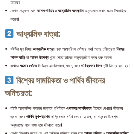
হয়েছে।
লেখক মানুষকে তার
আসল পরিচয় ও আধ্যাত্মিক অবস্থান
অনুসন্ধান করার জন্য উৎসাহিত
করেন।
আধ্যাত্মিক যাত্রা:
বইটির মূল বিষয়
আধ্যাত্মিক যাত্রা
এবং আত্মপরিচয় খোঁজার পথ। গল্পের চরিত্রেরা
নিজের
আসল বাড়ি
বা
আসল উদ্দেশ্য
খুঁজে পেতে তাদের অভ্যন্তরীণ সফর শুরু করেন।
এখানে
আত্মার খোঁজে
বিভিন্ন আত্মজিজ্ঞাসা, ধ্যান, এবং
ভবিষ্যতের দিকে
দৃষ্টি নিবদ্ধ করা হয়।
বিশ্বের সাময়িকতা ও পার্থিব জীবনের
অনিশ্চয়তা:
বইটি আধ্যাত্মিক সফরের মাধ্যমে পৃথিবীকে
এখনকার সাময়িকতা
হিসেবে দেখায়। জীবনের
ভ্রমণ এবং
পার্থিব সুখ-দুঃখের
অস্থিরতার বর্ণনা দেওয়া হয়েছে, যা মানুষের উদ্দেশ্য
অনুসরণের পথে বাধা হয়ে দাঁড়াতে পারে।
লেখক বিশ্বাস করেন যে, এই অস্থির দুনিয়ায় মানুষ তার
আসল পরিচয়
ও
আধ্যাত্মিক শান্তি