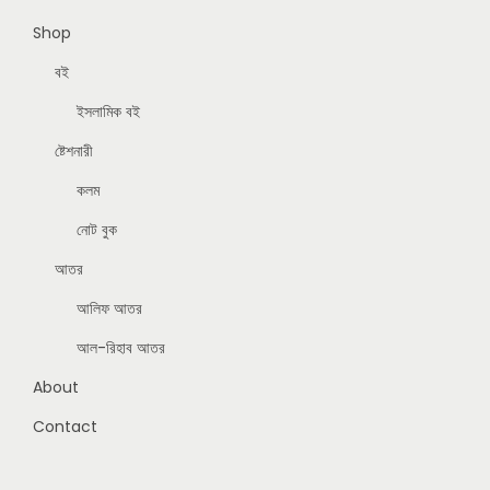
Shop
বই
ইসলামিক বই
ষ্টেশনারী
কলম
নোট বুক
আতর
আলিফ আতর
আল-রিহাব আতর
About
Contact