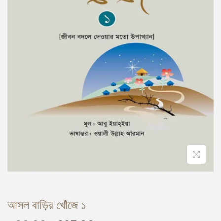
আসল বাড়ির খোঁজে ১