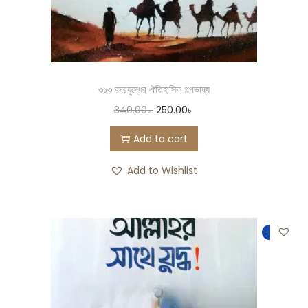
৩১৩ বদরযুদ্ধের ঐতিহাসিক গল্পভাষ্য
340.00
৳
250.00
৳
Add to cart
Add to Wishlist
-50%