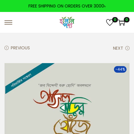
FREE SHIPPING ON ORDERS OVER 3000৳
0
0
PREVIOUS
NEXT
-44%