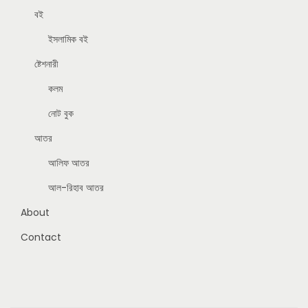
বই
ইসলামিক বই
ষ্টেশনারী
কলম
নোট বুক
আতর
আলিফ আতর
আল-রিহাব আতর
About
Contact