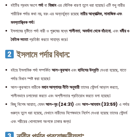
বইটির প্রথম অংশে
পর্দা
বা
হিজাব
এর মৌলিক ধারণা তুলে ধরা হয়েছে। এটি শুধু নারীর
শারীরিক পর্দার কথা নয়, বরং এর অন্তর্ভুক্ত রয়েছে
নারীর আধ্যাত্মিক, সামাজিক এবং
মনস্তাত্ত্বিক পর্দা
।
ইসলামের দৃষ্টিতে পর্দা নারী ও পুরুষের মধ্যে
শালীনতা
,
অমর্যাদা থেকে বাঁচানো
, এবং
ধর্মীয় ও
নৈতিক সততা
প্রতিষ্ঠা করতে সাহায্য করে।
ইসলামে পর্দার বিধান:
বইয়ে ইসলামিক পর্দা সম্পর্কিত
আল-কুরআন
এবং
হাদিসের উদ্ধৃতি
দেওয়া হয়েছে, যাতে
পর্দার বিধান স্পষ্ট করা হয়েছে।
আল-কুরআনে নারীকে
মহান আল্লাহর নীতি অনুযায়ী
তাদের সৌন্দর্য আড়াল করতে,
শালীনভাবে চলাফেরা করতে এবং অশ্লীলতার প্রতিরোধ করতে বলা হয়েছে।
কিছু বিশেষ আয়াত, যেমন
আল-নূর (24:31)
এবং
আল-আহযাব (33:59)
এ পর্দার
গুরুত্ব তুলে ধরা হয়েছে, যেখানে নারীদের বিশেষভাবে নির্দেশ দেওয়া হয়েছে তাদের সৌন্দর্য
এবং শরীরের খোলামেলা অংশকে ঢাকার জন্য।
নারীর পর্দার প্রয়োজনীয়তা: