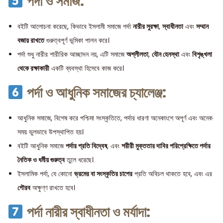
পর্দা ও সমাজ:
বইটি আলোচনা করেছে, কিভাবে ইসলামী সমাজে পর্দা
নারীর সুরক্ষা
,
স্বাধীনতা
এবং
সম্মান
বজায় রাখতে
গুরুত্বপূর্ণ ভূমিকা পালন করে।
পর্দা শুধু নারীর শারীরিক আচ্ছাদন নয়, এটি সমাজে
অশ্লীলতা
,
যৌন হেনস্থা
এবং
বিশৃঙ্খলা
থেকে রক্ষাকারী
একটি ব্যবস্থা হিসেবে কাজ করে।
পর্দা ও আধুনিক সমাজের চ্যালেঞ্জ:
আধুনিক সমাজে, বিশেষ করে পশ্চিমা সংস্কৃতিতে, পর্দার ধারণা অনেকাংশে অপূর্ণ এবং অনেক
সময় ভুলভাবে উপস্থাপিত হয়।
বইটি আধুনিক সমাজে
পর্দার প্রতি বিদ্বেষ
, এবং
শরীরী মুক্ততার দাবির পরিপ্রেক্ষিতে পর্দার
নৈতিক ও ধর্মীয় গুরুত্ব
তুলে ধরেছে।
ইসলামিক পর্দা, যে কোনো
ভ্রমের বা সংস্কৃতির চাপের
প্রতি অবিচল থাকতে হবে, এবং এর
গৌরব
অক্ষুণ্ণ রাখতে হবে।
পর্দা নারীর স্বাধীনতা ও মর্যাদা: