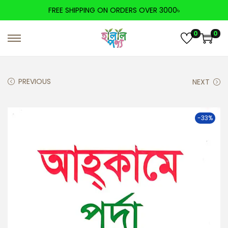
FREE SHIPPING ON ORDERS OVER 3000৳
0
0
PREVIOUS
NEXT
-33%