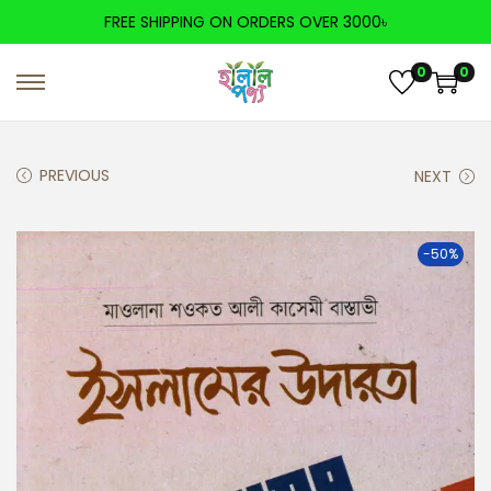
FREE SHIPPING ON ORDERS OVER 3000৳
0
0
PREVIOUS
NEXT
-50%