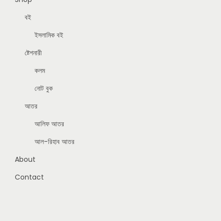
বই
ইসলামিক বই
ষ্টেশনারী
কলম
নোট বুক
আতর
আলিফ আতর
আল-রিহাব আতর
About
Contact