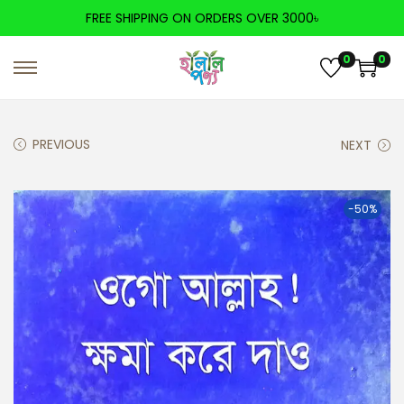
FREE SHIPPING ON ORDERS OVER 3000৳
0
0
PREVIOUS
NEXT
-50%