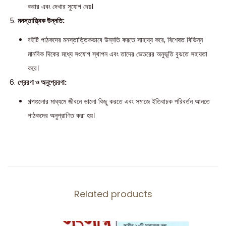
করার এবং দেখার সুযোগ দেয়।
মনস্তাত্ত্বিক উন্নতি:
বইটি পাঠকদের মনস্তাত্তিকভাবে উন্নতি করতে সাহায্য করে, বিশেষত বিভিন্ন
মানবিক দিকের মধ্যে সংযোগ স্থাপন এবং তাদের ভেতরের অনুভূতি বুঝতে সহায়তা
করে।
প্রেরণা ও অনুপ্রেরণা:
গল্পগুলোর মাধ্যমে জীবনে ভালো কিছু করতে এবং সমাজে ইতিবাচক পরিবর্তন আনতে
পাঠকদের অনুপ্রাণিত করা হয়।
Related products