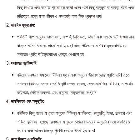
কিছু শিখতে এবং ভাবতে প্ররোচিত করে। এসব গল্পে কিছু অদ্ভুত বা অনন্য ঘটনা এবং
চরিত্রের মধ্যে মানব জীবন ও সম্পর্কের নানা দিক প্রকাশ পায়।
মানবিক মূল্যবোধ:
প্রতিটি গল্পে মানুষের ভালোবাসা, সম্পর্ক, নৈতিকতা, আদর্শ এবং সমাজে ঘটে যাওয়া নানা
বাস্তব ঘটনা নিয়ে আলোচনা করা হয়েছে। এতে পাঠকদের মানবিক মূল্যবোধ এবং
সমাজের প্রতি দায়িত্ববোধের গুরুত্ব শেখানো হয়।
সমাজের প্রতিচ্ছবি:
বইয়ের গল্পগুলো সমাজের বিভিন্ন স্তর এবং মানুষের জীবনযাত্রার প্রতিচ্ছবি। এতে
সমাজের বিভিন্ন সমস্যার প্রতি দৃষ্টি দেওয়া হয়েছে, যেমন সামাজিক অবিচার, সম্পর্কের
জটিলতা, নৈতিক অবক্ষয়, এবং মানুষের নিত্যদিনের সংগ্রাম।
মানসিকতা এবং অনুভূতি:
বইটিতে কিছু গল্পের মাধ্যমে মানুষের বিভিন্ন মানসিকতা, অনুভূতি, ইচ্ছা, দুর্বলতা এবং
শক্তি তুলে ধরা হয়েছে। গল্পগুলো মানুষকে তাদের ভেতরের অনুভূতির সঙ্গে একত্রিত
হওয়ার এবং তাদের নিজস্ব পৃথিবী দেখতে উৎসাহিত করে।
নতুন চিন্তা ও দৃষ্টিভঙ্গি: