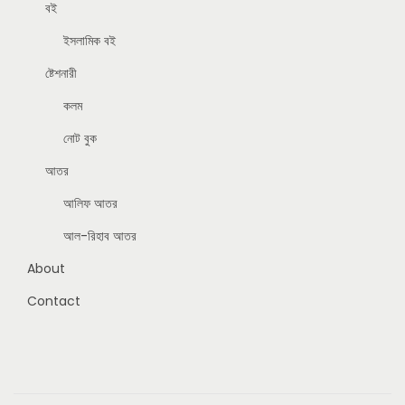
বই
ইসলামিক বই
ষ্টেশনারী
কলম
নোট বুক
আতর
আলিফ আতর
আল-রিহাব আতর
About
Contact