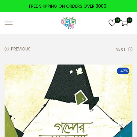
FREE SHIPPING ON ORDERS OVER 3000৳
0
0
PREVIOUS
NEXT
-42%