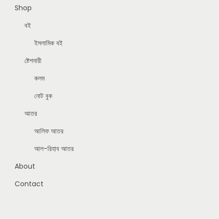
Shop
বই
ইসলামিক বই
ষ্টেশনারী
কলম
নোট বুক
আতর
আলিফ আতর
আল-রিহাব আতর
About
Contact