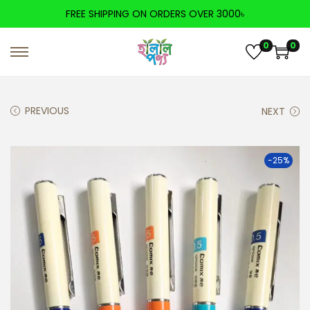
FREE SHIPPING ON ORDERS OVER 3000৳
0
0
PREVIOUS
NEXT
-25%