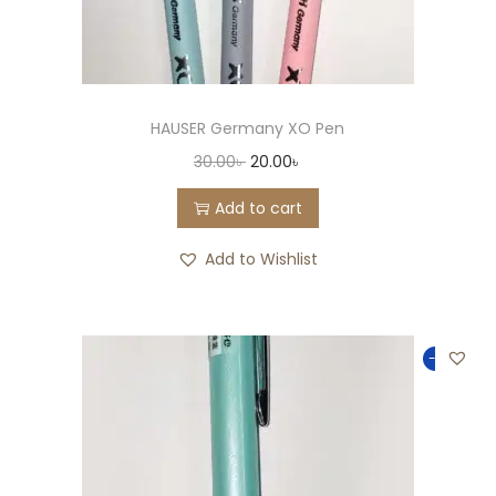
HAUSER Germany XO Pen
30.00
৳
20.00
৳
Add to cart
Add to Wishlist
-25%