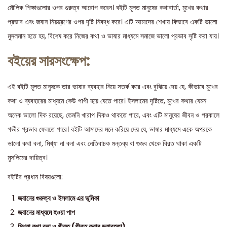
মৌলিক শিক্ষাগুলোর ওপর গুরুত্ব আরোপ করেন। বইটি মূলত মানুষের কথাবার্তা, মুখের কথার
প্রভাব এবং জবান নিয়ন্ত্রণের ওপর দৃষ্টি নিবদ্ধ করে। এটি আমাদের শেখায় কিভাবে একটি ভালো
মুসলমান হতে হয়, বিশেষ করে নিজের কথা ও ভাষার মাধ্যমে সমাজে ভালো প্রভাব সৃষ্টি করা যায়।
বইয়ের সারসংক্ষেপ:
এই বইটি মূলত মানুষকে তার ভাষার ব্যবহার নিয়ে সতর্ক করে এবং বুঝিয়ে দেয় যে, কীভাবে মুখের
কথা ও ব্যবহারের মাধ্যমে কেউ পাপী হয়ে যেতে পারে। ইসলামের দৃষ্টিতে, মুখের কথার যেমন
অনেক ভালো দিক রয়েছে, তেমনি খারাপ দিকও থাকতে পারে, এবং এটি মানুষের জীবন ও পরকালে
গভীর প্রভাব ফেলতে পারে। বইটি আমাদের মনে করিয়ে দেয় যে, ভাষার মাধ্যমে একে অপরকে
ভালো কথা বলা, মিথ্যা না বলা এবং নেতিবাচক মন্তব্য বা গুজব থেকে বিরত থাকা একটি
মুসলিমের দায়িত্ব।
বইটির প্রধান বিষয়গুলো:
জবানের গুরুত্ব ও ইসলামে এর ভূমিকা
জবানের মাধ্যমে হওয়া পাপ
মিথ্যা কথা বলা ও গীবত (গীবত করার ভয়াবহতা)