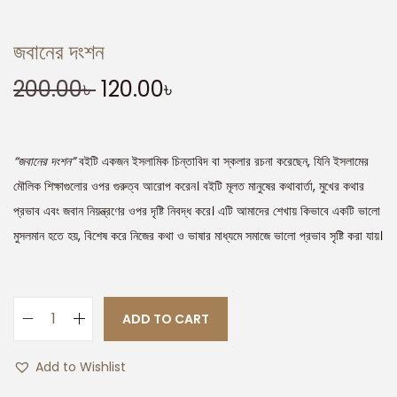
জবানের দংশন
200.00
৳
120.00
৳
“জবানের দংশন”
বইটি একজন ইসলামিক চিন্তাবিদ বা স্কলার রচনা করেছেন, যিনি ইসলামের
মৌলিক শিক্ষাগুলোর ওপর গুরুত্ব আরোপ করেন। বইটি মূলত মানুষের কথাবার্তা, মুখের কথার
প্রভাব এবং জবান নিয়ন্ত্রণের ওপর দৃষ্টি নিবদ্ধ করে। এটি আমাদের শেখায় কিভাবে একটি ভালো
মুসলমান হতে হয়, বিশেষ করে নিজের কথা ও ভাষার মাধ্যমে সমাজে ভালো প্রভাব সৃষ্টি করা যায়।
ADD TO CART
Add to Wishlist