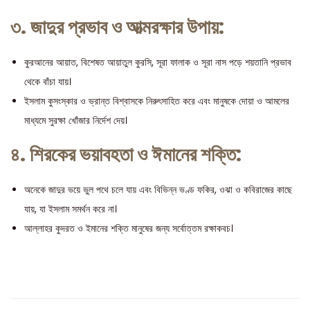
৩. জাদুর প্রভাব ও আত্মরক্ষার উপায়:
কুরআনের আয়াত, বিশেষত আয়াতুল কুরসি, সূরা ফালাক ও সূরা নাস পড়ে শয়তানি প্রভাব
থেকে বাঁচা যায়।
ইসলাম কুসংস্কার ও ভ্রান্ত বিশ্বাসকে নিরুৎসাহিত করে এবং মানুষকে দোয়া ও আমলের
মাধ্যমে সুরক্ষা খোঁজার নির্দেশ দেয়।
৪. শিরকের ভয়াবহতা ও ঈমানের শক্তি:
অনেকে জাদুর ভয়ে ভুল পথে চলে যায় এবং বিভিন্ন ভণ্ড ফকির, ওঝা ও কবিরাজের কাছে
যায়, যা ইসলাম সমর্থন করে না।
আল্লাহর কুদরত ও ইমানের শক্তি মানুষের জন্য সর্বোত্তম রক্ষাকবচ।