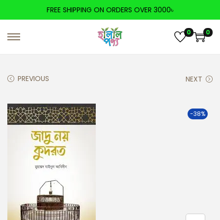
FREE SHIPPING ON ORDERS OVER 3000৳
0
0
PREVIOUS
NEXT
-38%