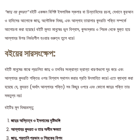
“জাদু নয় কুদরত”
বইটি একজন বিশিষ্ট ইসলামিক স্কলার বা চিন্তাবিদের রচনা, যেখানে কুরআন
ও হাদিসের আলোকে জাদু, অলৌকিক বিষয়, এবং আল্লাহ তায়ালার কুদরতি শক্তি সম্পর্কে
আলোচনা করা হয়েছে। বইটি মূলত মানুষের ভুল বিশ্বাস, কুসংস্কার ও শিরক থেকে মুক্ত হয়ে
আল্লাহর উপর নির্ভরশীল হওয়ার গুরুত্ব তুলে ধরে।
বইয়ের সারসংক্ষেপ:
বইটি মানুষের মাঝে প্রচলিত জাদু ও তদবির সংক্রান্ত ভ্রান্ত ধারণাগুলো দূর করে এবং
আল্লাহর কুদরতি শক্তির ওপর বিশ্বাস স্থাপন করার প্রতি উৎসাহিত করে। এতে ব্যাখ্যা করা
হয়েছে যে, কুদরত (অর্থাৎ আল্লাহর শক্তি) সব কিছুর ওপরে এবং কোনো জাদুর শক্তি তার
সমতুল্য নয়।
বইটির মূল বিষয়বস্তু:
জাদুর অস্তিত্ব ও ইসলামের দৃষ্টিভঙ্গি
আল্লাহর কুদরত ও তার অসীম ক্ষমতা
জাদু, শয়তানি প্রভাব ও শিরকের বিপদ