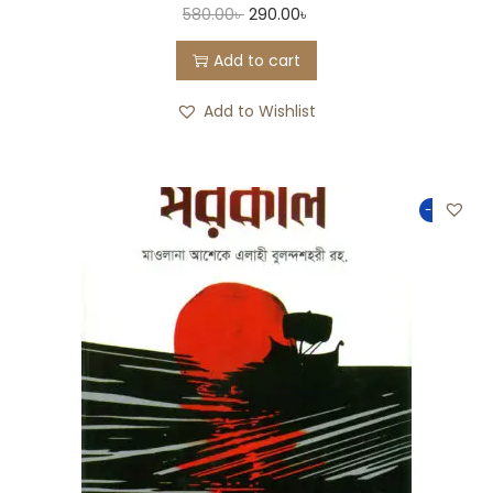
580.00
৳
290.00
৳
Add to cart
Add to Wishlist
-50%