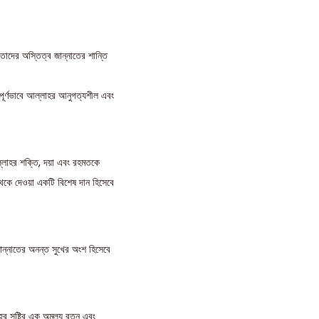
 তাদের অস্তিত্ব জান্নাতের শান্তি
িপূর্ণভাবে আল্লাহর আনুগত্যশীল এবং
আল্লাহর শক্তি, দয়া এবং রহমতকে
থেকে দেওয়া একটি বিশেষ দান হিসেবে
জান্নাতের অনন্ত সুখের অংশ হিসেবে
র সৃষ্টির এক অমূল্য রত্ন এবং