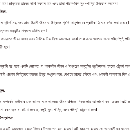
র হবে। জান্নাতে তাদের সাথে সহবাস হবে এবং তারা পারস্পরিক সুখ-শান্তি উপভোগ করবেন।
ূমিকা:
বল সৌন্দর্য নয়, বরং তারা ঈমানী জীবন ও ঈশ্বরের প্রতি আনুগত্যের প্রতীক হিসেবে বর্ণনা করা হয়েছে।
লাহর সন্তুষ্টির মাধ্যমে অর্জিত হবে।
কে জান্নাতে জীবন যাপন করার নৈতিক দিক নিয়ে আলোচনা করে। তারা একে অপরের সাথে সৌহার্দপূর্ণ, পর
রী হবে।
ান্নাতী হুর হলো একটি নেয়ামত, যা পরকালীন জীবন ও ঈশ্বরের সন্তুষ্টির প্রতিফলন। তাদের সৌন্দর্য 
ামী ধারণার ভিত্তিতে হুরদের চিত্র অঙ্কন করে, যেখানে তাদের চরিত্র এবং গুণাবলী আল্লাহর দিক 
ন্দ:
থে সম্পর্কের অঙ্গীকার এবং তাদের সঙ্গে আনন্দময় জীবন যাপনের দিকগুলোও আলোচনা করা হয়েছে। এটি 
ো রকম দুঃখ বা কষ্ট থাকবে না, শুধুই সুখ, শান্তি, এবং পরিপূর্ণ আনন্দ থাকবে।
উপস্থাপন:
র্যকে একটি আল্লাহর রহমত হিসেবে উপস্থাপন করা হয়েছে। এটি জানানো হয়েছে যে, জান্নাতী হুর আল্লাহ