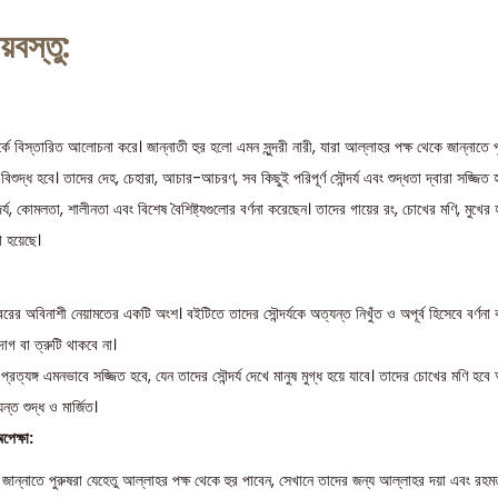
য়বস্তু:
র্কে বিস্তারিত আলোচনা করে। জান্নাতী হুর হলো এমন সুন্দরী নারী, যারা আল্লাহর পক্ষ থেকে জান্নাতে প
বং বিশুদ্ধ হবে। তাদের দেহ, চেহারা, আচার-আচরণ, সব কিছুই পরিপূর্ণ সৌন্দর্য এবং শুদ্ধতা দ্বারা সজ্জিত 
দর্য, কোমলতা, শালীনতা এবং বিশেষ বৈশিষ্ট্যগুলোর বর্ণনা করেছেন। তাদের গায়ের রং, চোখের মণি, মুখের 
া হয়েছে।
ঈশ্বরের অবিনাশী নেয়ামতের একটি অংশ। বইটিতে তাদের সৌন্দর্যকে অত্যন্ত নিখুঁত ও অপূর্ব হিসেবে বর্ণ
াগ বা ত্রুটি থাকবে না।
রত্যঙ্গ এমনভাবে সজ্জিত হবে, যেন তাদের সৌন্দর্য দেখে মানুষ মুগ্ধ হয়ে যাবে। তাদের চোখের মণি হবে
ন্ত শুদ্ধ ও মার্জিত।
পেক্ষা:
জান্নাতে পুরুষরা যেহেতু আল্লাহর পক্ষ থেকে হুর পাবেন, সেখানে তাদের জন্য আল্লাহর দয়া এবং রহ