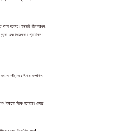
দত থাকা দরকার। ইসলামী জীবনযাপন,
র দৃঢ়তা এবং নৈতিকতার প্রয়োজন।
সেখানে পৌঁছানোর উপায় সম্পর্কিত
 এবং ঈমানের দিকে মনোযোগ দেয়ার
ী জীবন গড়তে উৎসাহিত করে।