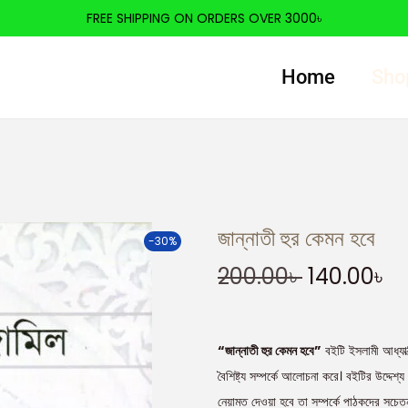
FREE SHIPPING ON ORDERS OVER 3000৳
Home
Sho
জান্নাতী হুর কেমন হবে
-30%
200.00
৳
140.00
৳
“জান্নাতী হুর কেমন হবে”
বইটি ইসলামী আধ্যাত্ম
বৈশিষ্ট্য সম্পর্কে আলোচনা করে। বইটির উদ্দেশ্
নেয়ামত দেওয়া হবে তা সম্পর্কে পাঠকদের সচে