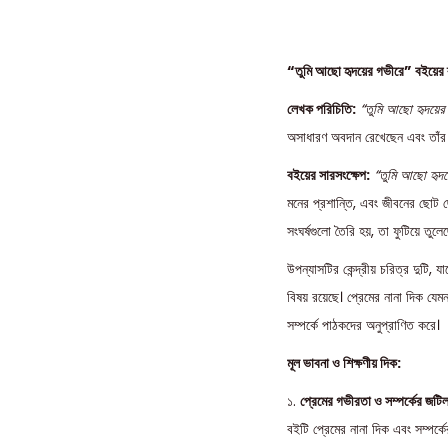
“তুমি আছো হৃদয়ের গভীরে” বইয়ের ব্
লেখক পরিচিতি:
“তুমি আছো হৃদয়ের
অসাধারণ অবদান রেখেছেন এবং তাঁর ল
বইয়ের সারসংক্ষেপ:
“তুমি আছো হৃদ
মনের প্রশান্তি, এবং জীবনের ছোট ছো
সংঘর্ষগুলো তৈরি হয়, তা ফুটিয়ে তুলে
উপন্যাসটির কেন্দ্রীয় চরিত্র দুটি,
বিষয় রয়েছে। প্রেমের নানা দিক যেমন 
সম্পর্কে পাঠকদের অনুপ্রাণিত করে।
মূল ভাবনা ও শিক্ষণীয় দিক:
১.
প্রেমের গভীরতা ও সম্পর্কের জটি
বইটি প্রেমের নানা দিক এবং সম্পর্কে