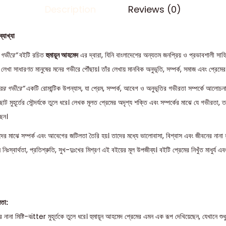
Description
Reviews (0)
যাখ্যা
 গভীরে”
বইটি রচিত
হুমায়ূন আহমেদ
এর দ্বারা, যিনি বাংলাদেশের অন্যতম জনপ্রিয় ও প্রভাবশালী সাহিত
েখা সাধারণত মানুষের মনের গভীরে পৌঁছায়। তাঁর লেখায় মানবিক অনুভূতি, সম্পর্ক, সমাজ এবং প্রেমে
য়ের গভীরে”
একটি রোমান্টিক উপন্যাস, যা প্রেম, সম্পর্ক, আবেগ ও অনুভূতির গভীরতা সম্পর্কে আলোচনা 
ট মুহূর্তের সৌন্দর্যকে তুলে ধরে। লেখক মূলত প্রেমের অদৃশ্য শক্তি এবং সম্পর্কের মাঝে যে গভীরতা, ত
ছেন।
 যাদের মাঝে সম্পর্ক এবং আবেগের জটিলতা তৈরি হয়। তাদের মধ্যে ভালোবাসা, বিশ্বাস এবং জীবনের নানা 
নিঃস্বার্থতা, প্রতিশ্রুতি, সুখ-দুঃখের মিশ্রণ এই বইয়ের মূল উপজীব্য। বইটি প্রেমের নিখুঁত মাধুর্য এ
লতা:
র নানা মিষ্টি-বitter মুহূর্তকে তুলে ধরে। হুমায়ূন আহমেদ প্রেমের এমন এক রূপ দেখিয়েছেন, যেখানে শুধু