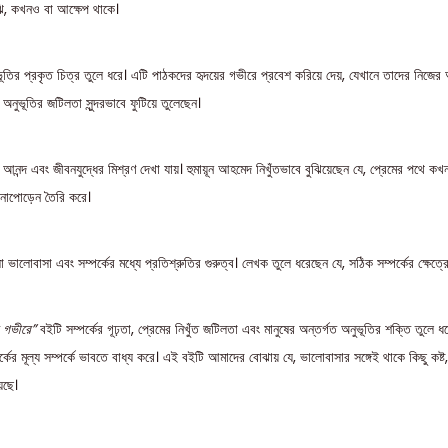
ি, কখনও বা আক্ষেপ থাকে।
ূতির প্রকৃত চিত্র তুলে ধরে। এটি পাঠকদের হৃদয়ের গভীরে প্রবেশ করিয়ে দেয়, যেখানে তাদের নিজের অ
ভূতির জটিলতা সুন্দরভাবে ফুটিয়ে তুলেছেন।
, আনন্দ এবং জীবনযুদ্ধের মিশ্রণ দেখা যায়। হুমায়ূন আহমেদ নিখুঁতভাবে বুঝিয়েছেন যে, প্রেমের পথে 
টানাপোড়েন তৈরি করে।
লো ভালোবাসা এবং সম্পর্কের মধ্যে প্রতিশ্রুতির গুরুত্ব। লেখক তুলে ধরেছেন যে, সঠিক সম্পর্কের ক্ষেত্
 গভীরে”
বইটি সম্পর্কের গূঢ়তা, প্রেমের নিখুঁত জটিলতা এবং মানুষের অন্তর্গত অনুভূতির শক্তি তুলে 
্কের মূল্য সম্পর্কে ভাবতে বাধ্য করে। এই বইটি আমাদের বোঝায় যে, ভালোবাসার সঙ্গেই থাকে কিছু কষ্ট,
েছে।