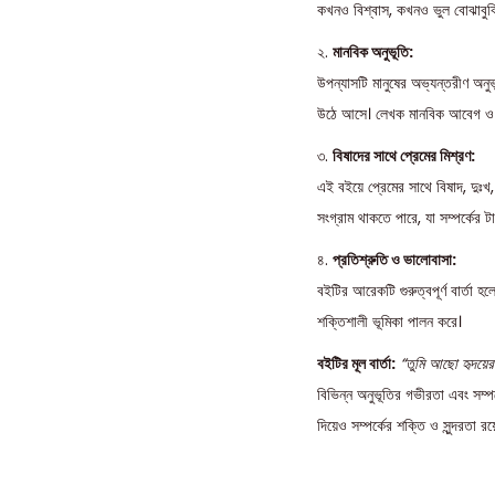
কখনও বিশ্বাস, কখনও ভুল বোঝাবুঝ
২.
মানবিক অনুভূতি:
উপন্যাসটি মানুষের অভ্যন্তরীণ অনুভ
উঠে আসে। লেখক মানবিক আবেগ ও অনু
৩.
বিষাদের সাথে প্রেমের মিশ্রণ:
এই বইয়ে প্রেমের সাথে বিষাদ, দুঃখ
সংগ্রাম থাকতে পারে, যা সম্পর্কের 
৪.
প্রতিশ্রুতি ও ভালোবাসা:
বইটির আরেকটি গুরুত্বপূর্ণ বার্তা হ
শক্তিশালী ভূমিকা পালন করে।
বইটির মূল বার্তা:
“তুমি আছো হৃদয়ের
বিভিন্ন অনুভূতির গভীরতা এবং সম্পর
দিয়েও সম্পর্কের শক্তি ও সুন্দরতা রয়