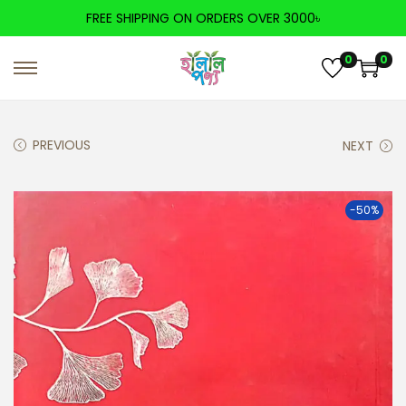
FREE SHIPPING ON ORDERS OVER 3000৳
0
0
PREVIOUS
NEXT
-50%