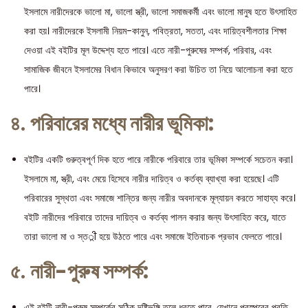
ইসলামে নারীদেরকে ভালো মা, ভালো স্ত্রী, ভালো সমাজকর্মী এবং ভালো মানুষ হতে উৎসাহিত
করা হয়। নারীদেরকে ইসলামী নিয়ম-কানুন, পবিত্রতা, সততা, এবং দায়িত্বশীলতার শিক্ষা
দেওয়া এই বইটির মূল উদ্দেশ্য হতে পারে। এতে নারী-পুরুষের সম্পর্ক, পরিবার, এবং
সামাজিক জীবনে ইসলামের বিধান কিভাবে অনুসরণ করা উচিত তা নিয়ে আলোচনা করা হতে
পারে।
৪.
পরিবারের মধ্যে নারীর ভূমিকা:
বইটির একটি গুরুত্বপূর্ণ দিক হতে পারে নারীকে পরিবারে তার ভূমিকা সম্পর্কে সচেতন করা।
ইসলামে মা, স্ত্রী, এবং মেয়ে হিসেবে নারীর দায়িত্ব ও কর্তব্য ব্যাখ্যা করা হয়েছে। এটি
পরিবারের সুস্থতা এবং সমাজে শান্তির জন্য নারীর অবদানকে মূল্যায়ন করতে সাহায্য করে।
বইটি নারীদের পরিবারে তাদের দায়িত্ব ও কর্তব্য পালন করার জন্য উৎসাহিত করে, যাতে
তারা ভালো মা ও স্ত्री হয়ে উঠতে পারে এবং সমাজে ইতিবাচক প্রভাব ফেলতে পারে।
৫.
নারী-পুরুষ সম্পর্ক:
এই বইটি নারী-পুরুষ সম্পর্কের সঠিক দৃষ্টিভঙ্গি তুলে ধরতে পারে, যেখানে পরস্পরের প্রতি