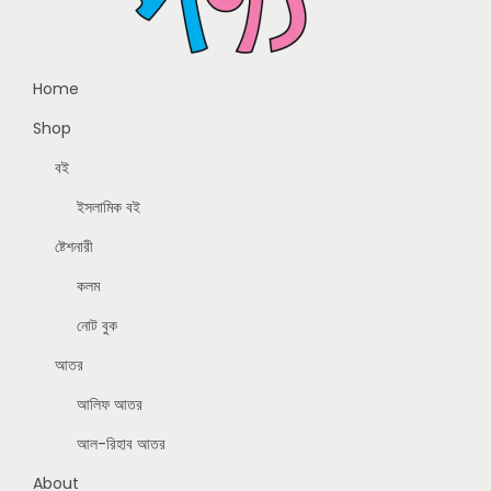
Home
Shop
বই
ইসলামিক বই
ষ্টেশনারী
কলম
নোট বুক
আতর
আলিফ আতর
আল-রিহাব আতর
About