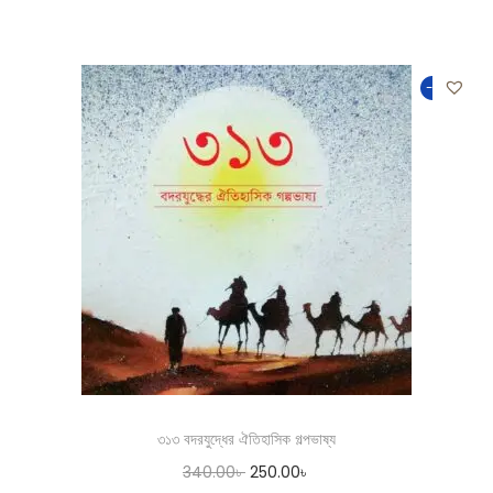
-26%
৩১৩ বদরযুদ্ধের ঐতিহাসিক গল্পভাষ্য
340.00
৳
250.00
৳