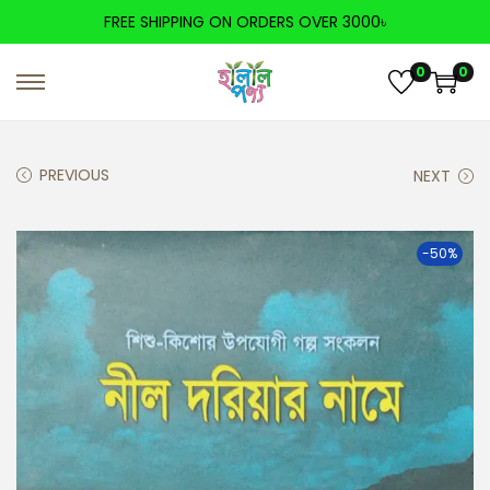
FREE SHIPPING ON ORDERS OVER 3000৳
0
0
PREVIOUS
NEXT
-50%