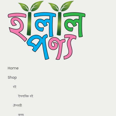
Home
Shop
বই
ইসলামিক বই
ষ্টেশনারী
কলম