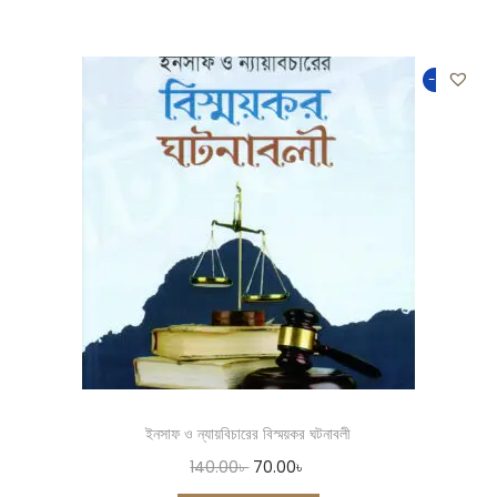
-50%
ইনসাফ ও ন্যায়বিচারের বিস্ময়কর ঘটনাবলী
140.00
৳
70.00
৳