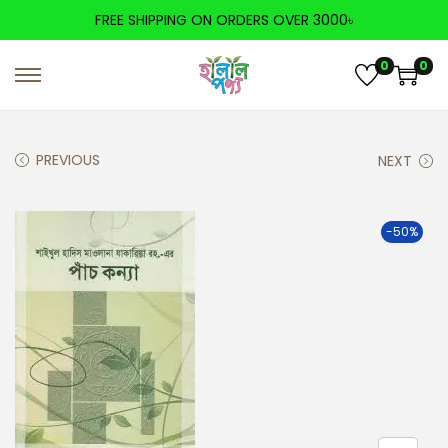
FREE SHIPPING ON ORDERS OVER 3000৳
0
0
PREVIOUS
NEXT
-50%