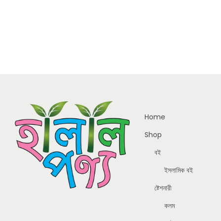
Home
Shop
বই
ইসলামিক বই
ষ্টেশনারী
কলম