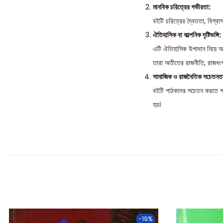
মানবিক চরিত্রের গভীরতা:
বইটি চরিত্রের দ্বৈততা, বিশ্ব
ঐতিহাসিক বা কাল্পনিক দৃষ্টিভঙ্গি:
এটি ঐতিহাসিক উপাদান নিয়ে আল
তারা অতীতের রাজনীতি, রাজবংশ
সামাজিক ও রাজনৈতিক সচেতনত
বইটি পাঠকদের সচেতন করতে পারে
হয়।
-19%