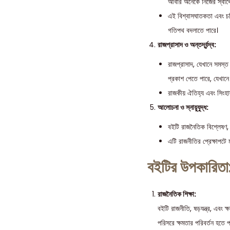
আবার অনেকে নিজের স্বার্থ
এই বিশ্বাসঘাতকতা এবং চর
গতিপথ বদলাতে পারে।
রাজপ্রাসাদ ও অন্তর্দ্বন্দ্ব:
রাজপ্রাসাদ, যেখানে সমস্ত স
প্রকাশ পেতে পারে, যেখানে এ
রাজকীয় ঐতিহ্য এবং সিংহা
আলোচনা ও স্নায়ুযুদ্ধ:
বইটি রাজনৈতিক বিশ্লেষণ, ষ
এটি রাজনীতির প্রেক্ষাপটে 
বইটির উপকারিতা
রাজনৈতিক শিক্ষা:
বইটি রাজনীতি, ষড়যন্ত্র, এবং 
পরিসরে ক্ষমতার পরিবর্তন হতে প