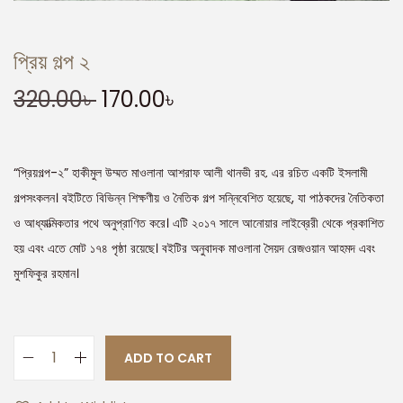
প্রিয় গল্প ২
320.00
৳
170.00
৳
“প্রিয়গল্প-২” হাকীমুল উম্মত মাওলানা আশরাফ আলী থানভী রহ. এর রচিত একটি ইসলামী
গল্পসংকলন। বইটিতে বিভিন্ন শিক্ষণীয় ও নৈতিক গল্প সন্নিবেশিত হয়েছে, যা পাঠকদের নৈতিকতা
ও আধ্যাত্মিকতার পথে অনুপ্রাণিত করে। এটি ২০১৭ সালে আনোয়ার লাইব্রেরী থেকে প্রকাশিত
হয় এবং এতে মোট ১৭৪ পৃষ্ঠা রয়েছে। বইটির অনুবাদক মাওলানা সৈয়দ রেজওয়ান আহমদ এবং
মুশফিকুর রহমান।
ADD TO CART