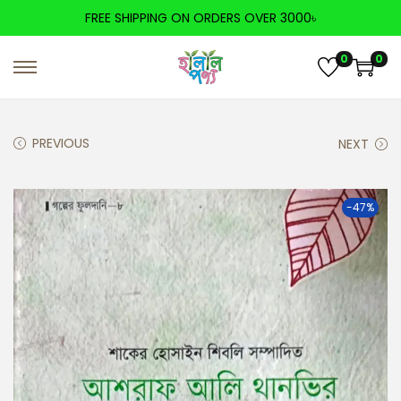
FREE SHIPPING ON ORDERS OVER 3000৳
0
0
PREVIOUS
NEXT
-47%