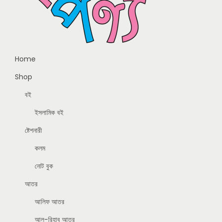
Home
Shop
বই
ইসলামিক বই
ষ্টেশনারী
কলম
নোট বুক
আতর
আলিফ আতর
আল-রিহাব আতর